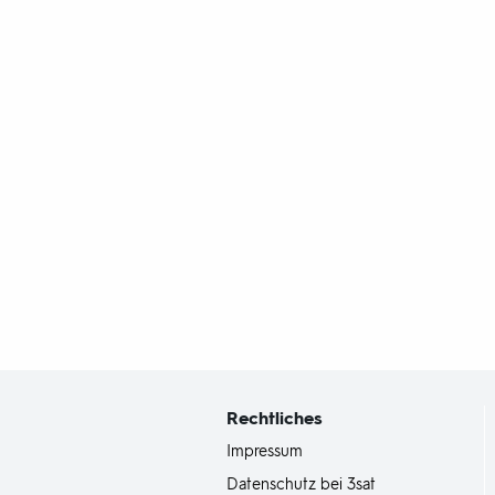
Fußbereich
mit
Inhaltsangabe
Rechtliches
Impressum
Datenschutz bei 3sat