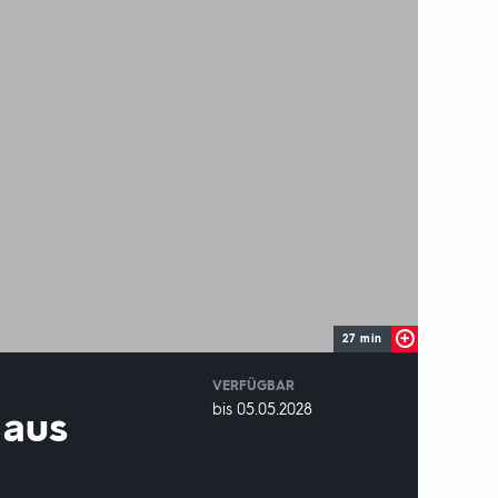
27 min
VERFÜGBAR
weltweit
VERFÜGBAR
bis 05.05.2028
 aus
BIS: