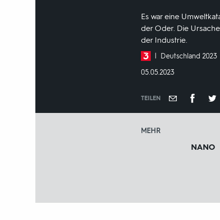
Es war eine Umweltka
der Oder. Die Ursache:
der Industrie.
Produktionsland
Deutschland 2023
und
DATUM:
05.05.2023
-
jahr:
TEILEN
MEHR
NANO