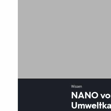
Wissen
NANO vom
Umweltka