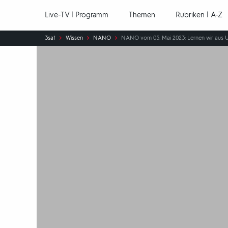
Hauptnavigation
Live-TV | Programm
Themen
Rubriken | A-Z
Sie
3sat
Wissen
NANO
NANO vom 05. Mai 2023: Lernen wir aus 
sind
hier: