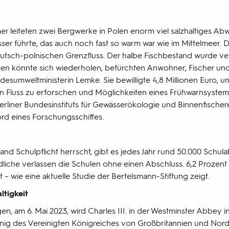
leiteten zwei Bergwerke in Polen enorm viel salzhaltiges Abwa
ser führte, das auch noch fast so warm war wie im Mittelmeer. D
utsch-polnischen Grenzfluss. Der halbe Fischbestand wurde ver
ben könnte sich wiederholen, befürchten Anwohner, Fischer u
desumweltministerin Lemke. Sie bewilligte 4,8 Millionen Euro, 
Fluss zu erforschen und Möglichkeiten eines Frühwarnsystems
rliner Bundesinstituts für Gewässerökologie und Binnenfischerei
ord eines Forschungsschiffes.
d Schulpflicht herrscht, gibt es jedes Jahr rund 50.000 Schula
dliche verlassen die Schulen ohne einen Abschluss. 6,2 Prozent 
t – wie eine aktuelle Studie der Bertelsmann-Stiftung zeigt.
ltigkeit
en, am 6. Mai 2023, wird Charles III. in der Westminster Abbey in
König des Vereinigten Königreiches von Großbritannien und Nord