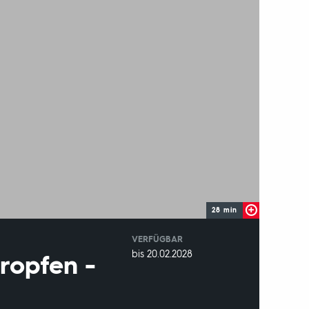
28 min
VERFÜGBAR
weltweit
VERFÜGBAR
bis 20.02.2028
ropfen -
BIS: