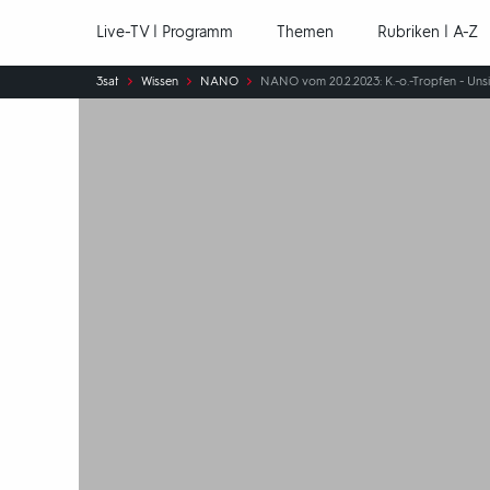
Hauptnavigation
Live-TV | Programm
Themen
Rubriken | A-Z
Sie
3sat
Wissen
NANO
NANO vom 20.2.2023: K.-o.-Tropfen - Unsi
sind
hier: