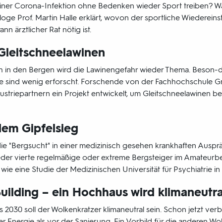
ner Corona-Infektion ohne Bedenken wieder Sport treiben? Was
oge Prof. Martin Halle erklärt, wovon der sportliche Wiedereins
n ärztlicher Rat nötig ist.
Gleitschneelawinen
 in den Bergen wird die Lawinengefahr wieder Thema. Beson-de
sie sind wenig erforscht. Forschende von der Fachhochschule
triepartnern ein Projekt entwickelt, um Gleitschneelawinen bes
dem Gipfelsieg
, die "Bergsucht" in einer medizinisch gesehen krankhaften Auspr
 jeder vierte regelmäßige oder extreme Bergsteiger im Amateurbe
wie eine Studie der Medizinischen Universität für Psychiatrie in
uilding – ein Hochhaus wird klimaneutra
bis 2030 soll der Wolkenkratzer klimaneutral sein. Schon jetzt ve
 Energie als vor der Sanierung. Ein Vorbild für die anderen Wol