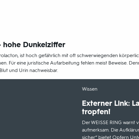
– hohe Dunkelziffer
olacton, ist hoch gefährlich mit oft schwerwiegenden körperl
nen. Für eine juristische Aufarbeitung fehlen meist Beweise. Den
Blut und Urin nachweisbar.
-
Wissen
Externer Link: La
tropfen!
Der WEISSE RING warnt vo
aufmerksam. Die Aufklär
sicher“ bietet Opfern Unt