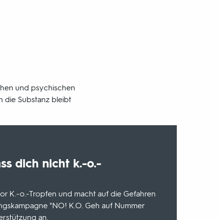
ichen und psychischen
n die Substanz bleibt
ss dich nicht k.-o.-
r K.-o.-Tropfen und macht auf die Gefahren
ungskampagne "NO! K.O. Geh auf Nummer
erstützung an.