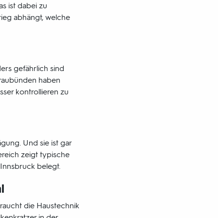
 ist dabei zu
tieg abhängt, welche
rs gefährlich sind
 Graubünden haben
ser kontrollieren zu
ägung. Und sie ist gar
reich zeigt typische
 Innsbruck belegt.
l
rbraucht die Haustechnik
kenkratzer in der