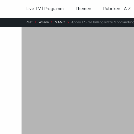
Hauptnavigation
Live-TV | Programm
Themen
Rubriken | A-Z
Sie
3sat
Wissen
NANO
Apollo 17 - die bislang letzte Mondlandun
sind
hier: