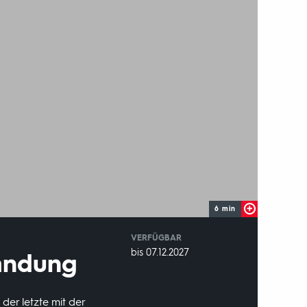
6 min
VERFÜGBAR
weltweit
VERFÜGBAR
bis 07.12.2027
landung
BIS:
er letzte mit der