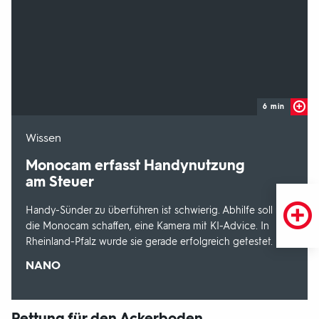
6 min
-
Wissen
Monocam erfasst Handynutzung
am Steuer
Handy-Sünder zu überführen ist schwierig. Abhilfe soll nun
die Monocam schaffen, eine Kamera mit KI-Advice. In
Rheinland-Pfalz wurde sie gerade erfolgreich getestet.
Sendungsbereich:
NANO
Rettung für den Ackerboden