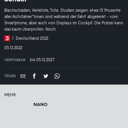
Blechschäden, Verletzte, Tote. Studien zeigen: etwa 15 Prozente
aller Autofahrer*Innen sind während der Fahrt abgelenkt - vom
Smartphone, aber auch von Displays im Cockpit. Die Polizei kann
das kaum überprüfen. Noch.
Produktionsland
Deutschland 2022
und
DATUM:
05.12.2022
-
jahr:
bis 05.12.2027
VERFÜGBAR
weltweit
VERFÜGBAR
BIS:
TEILEN
MEHR
NANO