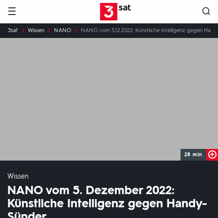
Hauptnavigation
3SAT
Sie
3sat
Wissen
NANO
NANO vom 5.12.2022: Künstliche Intelligenz gegen Han
sind
hier:
28 min
Wissen
NANO vom 5. Dezember 2022:
Künstliche Intelligenz gegen Handy-
Sünder