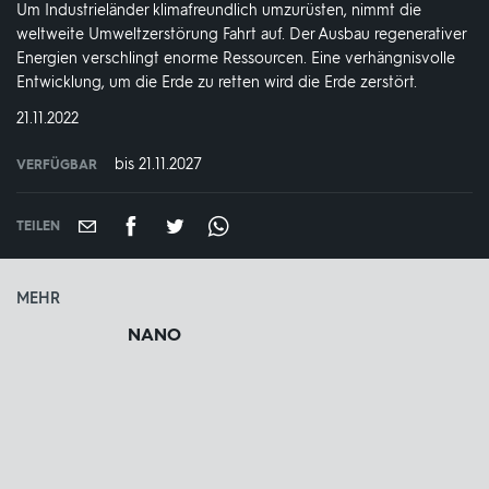
Um Industrieländer klimafreundlich umzurüsten, nimmt die
weltweite Umweltzerstörung Fahrt auf. Der Ausbau regenerativer
Energien verschlingt enorme Ressourcen. Eine verhängnisvolle
Entwicklung, um die Erde zu retten wird die Erde zerstört.
DATUM:
21.11.2022
bis 21.11.2027
VERFÜGBAR
weltweit
VERFÜGBAR
BIS:
TEILEN
MEHR
NANO