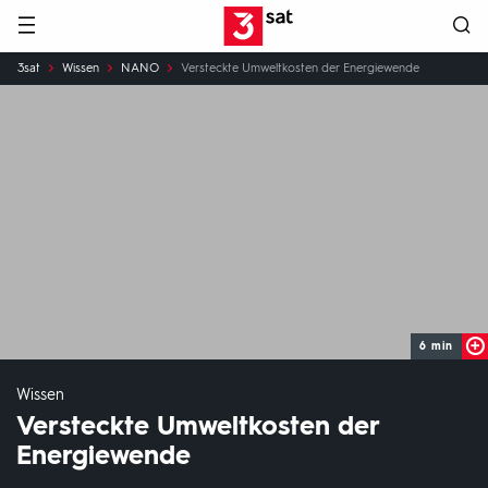
Hauptnavigation
3SAT
Sie
3sat
Wissen
NANO
Versteckte Umweltkosten der Energiewende
sind
hier:
6 min
Wissen
Versteckte Umweltkosten der
Energiewende