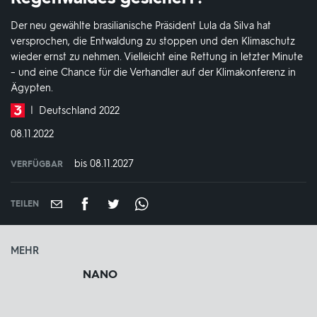
Der neu gewählte brasilianische Präsident Lula da Silva hat
versprochen, die Entwaldung zu stoppen und den Klimaschutz
wieder ernst zu nehmen. Vielleicht eine Rettung in letzter Minute
– und eine Chance für die Verhandler auf der Klimakonferenz in
Ägypten.
Produktionsland
Deutschland 2022
und
DATUM:
08.11.2022
-
jahr:
bis 08.11.2027
VERFÜGBAR
weltweit
VERFÜGBAR
BIS:
TEILEN
MEHR
NANO