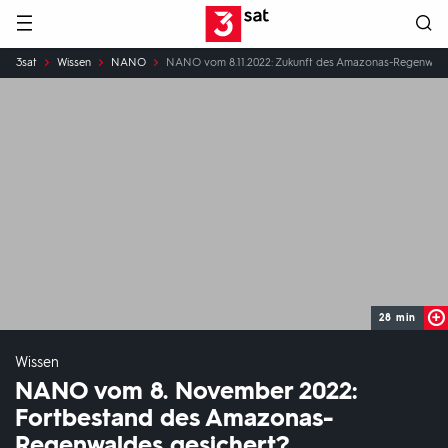
Hauptnavigation
3SAT
Sie
3sat
Wissen
NANO
NANO vom 8.11.2022: Zukunft des Amazonas-Regenwalde
sind
hier:
28 min
Wissen
NANO vom 8. November 2022:
Fortbestand des Amazonas-
Regenwaldes gesichert?