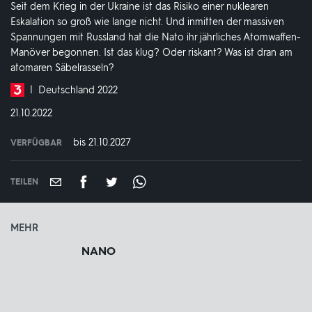
Seit dem Krieg in der Ukraine ist das Risiko einer nuklearen
Eskalation so groß wie lange nicht. Und inmitten der massiven
Spannungen mit Russland hat die Nato ihr jährliches Atomwaffen-
Manöver begonnen. Ist das klug? Oder riskant? Was ist dran am
atomaren Säbelrasseln?
Produktionsland
Deutschland 2022
und
DATUM:
21.10.2022
-
jahr:
bis 21.10.2027
VERFÜGBAR
weltweit
VERFÜGBAR
BIS:
TEILEN
MEHR
NANO