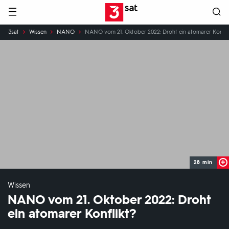
Hauptnavigation
3SAT
Sie
3sat
Wissen
NANO
NANO vom 21. Oktober 2022: Droht ein atomarer Konfli
sind
hier:
28 min
Wissen
NANO vom 21. Oktober 2022: Droht
ein atomarer Konflikt?