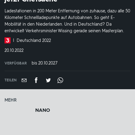
Ladestationen in 200 Meter Entfernung von zuhause, dazu alle 50
Kilometer Schnellladepunkte auf Autobahnen. So geht E-
Mobilität in den Niederlanden. Und in Deutschland? Da
entwickelt Verkehrsminister Wissing gerade seinen Masterplan.
Produktionsland
Deutschland 2022
und
DATUM:
20.10.2022
-
jahr:
bis 20.10.2027
VERFÜGBAR
weltweit
VERFÜGBAR
BIS:
TEILEN
MEHR
NANO