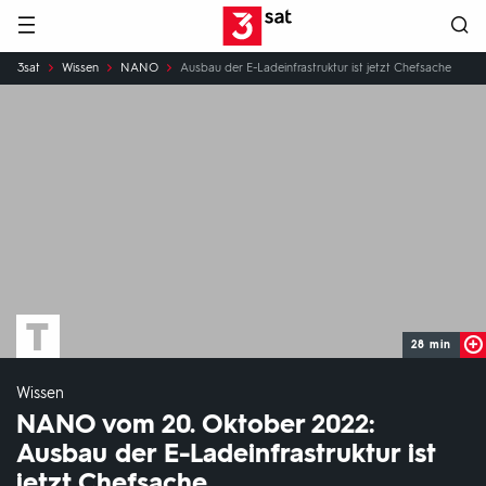
Hauptnavigation
3SAT
Sie
3sat
Wissen
NANO
Ausbau der E-Ladeinfrastruktur ist jetzt Chefsache
sind
hier:
28 min
Wissen
NANO vom 20. Oktober 2022:
Ausbau der E-Ladeinfrastruktur ist
jetzt Chefsache