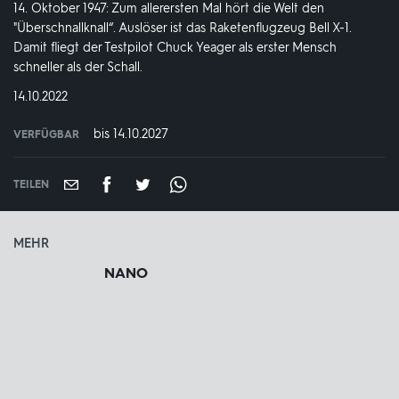
14. Oktober 1947: Zum allerersten Mal hört die Welt den
"Überschnallknall“. Auslöser ist das Raketenflugzeug Bell X-1.
Damit fliegt der Testpilot Chuck Yeager als erster Mensch
schneller als der Schall.
DATUM:
14.10.2022
bis 14.10.2027
VERFÜGBAR
weltweit
VERFÜGBAR
BIS:
TEILEN
MEHR
NANO