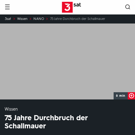
Hauptnavigation
3SAT
Sie
3sat
Wissen
NANO
75 Jahre Durchbruch der Schallmauer
sind
hier:
6 min
Wissen
75 Jahre Durchbruch der
Schallmauer