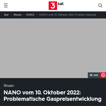
Hauptnavigation
3SAT
Sie
3sat
Wissen
NANO
NANO vom 10. Oktober 2022: Problem Gaspreis
sind
hier:
28 min
Wissen
NANO vom 10. Oktober 2022:
Problematische Gaspreisentwicklung