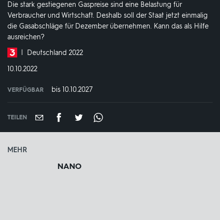
Die stark gestiegenen Gaspreise sind eine Belastung für
Verbraucher und Wirtschaft. Deshalb soll der Staat jetzt einmalig
die Gasabschläge für Dezember übernehmen. Kann das als Hilfe
ausreichen?
Produktionsland
Deutschland 2022
und
DATUM:
10.10.2022
-
jahr:
bis 10.10.2027
VERFÜGBAR
weltweit
VERFÜGBAR
BIS:
TEILEN
MEHR
NANO