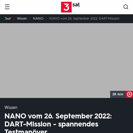
Hauptnavigation
3SAT
Sie
3sat
Wissen
NANO
NANO vom 26. September 2022: DART-Mission
sind
hier:
28 min
Wissen
NANO vom 26. September 2022:
DART-Mission - spannendes
Testmanöver