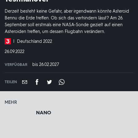
Derzeit besteht keine Gefahr, aber irgendwann könnte Asteroid
Bennu die Erde treffen. Ob sich das verhindern lässt? Am 26.
September soll erstmals eine NASA-Sonde gezielt auf einen
Asteroiden treffen, um dessen Flugbahn verändern.
Produktionsland
Deutschland 2022
und
DATUM:
26.09.2022
-
jahr:
bis 26.02.2027
VERFÜGBAR
weltweit
VERFÜGBAR
BIS:
TEILEN
MEHR
NANO