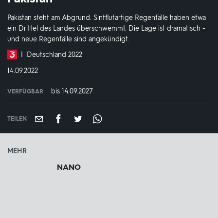
Pakistan steht am Abgrund. Sintflutartige Regenfälle haben etwa
ein Drittel des Landes überschwemmt. Die Lage ist dramatisch -
und neue Regenfälle sind angekündigt.
Produktionsland
Deutschland 2022
und
DATUM:
14.09.2022
-
jahr:
bis 14.09.2027
VERFÜGBAR
weltweit
VERFÜGBAR
BIS:
TEILEN
MEHR
NANO