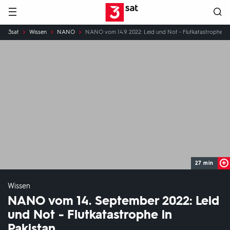
Hauptnavigation
3SAT
Sie
3sat
Wissen
NANO
NANO vom 14.9. 2022: Leid und Not - Flutkatastrophe in 
sind
hier:
27 min
Wissen
NANO vom 14. September 2022: Leid
und Not - Flutkatastrophe in
Pakistan