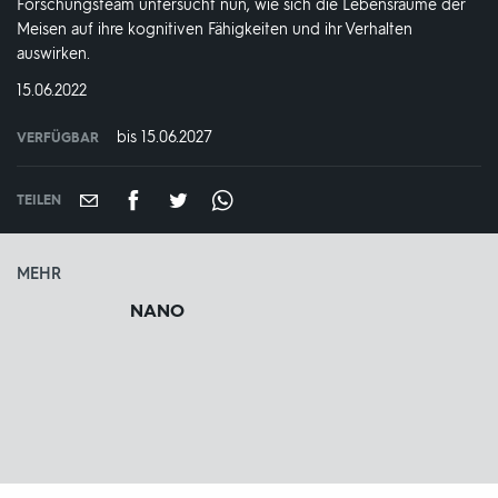
Forschungsteam untersucht nun, wie sich die Lebensräume der
Meisen auf ihre kognitiven Fähigkeiten und ihr Verhalten
auswirken.
DATUM:
15.06.2022
bis 15.06.2027
VERFÜGBAR
weltweit
VERFÜGBAR
BIS:
TEILEN
MEHR
NANO