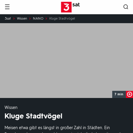
Hauptnavigation
3SAT
Sie
3sat
Wissen
NANO
Kluge Stadtvögel
sind
hier:
7 min
Wissen
Kluge Stadtvögel
Meisen etwa gibt es längst in großer Zahl in Städten. Ein