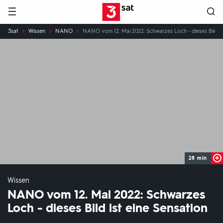
Hauptnavigation
3SAT
Sie
3sat
Wissen
NANO
NANO vom 12. Mai 2022: Schwarzes Loch - dieses Bild is
sind
hier:
28 min
Wissen
NANO vom 12. Mai 2022: Schwarzes
Loch - dieses Bild ist eine Sensation