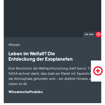
44 min
-
Wissen
Leben im Weltall? Die
Entdeckung der Exoplaneten
Eine Revolution der Weltraumforschung steht bevor: Die
NASA rechnet damit, dass bald ein Planet mit Sauerstoff in
der Atmosphäre gefunden wird – ein direkter Hinweis auf
Leben im All.
Sendungsbereich:
Wissenschaftsdoku