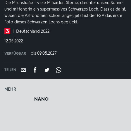
Die Milchstraße - viele Milliarden Sterne, darunter unsere Sonne
und mittendrin ein supermassives Schwarzes Loch. Dass es da ist,
wissen die Astronomen schon länger, jetzt ist der ESA das erste
Foto dieses Schwarzen Lochs geglückt.
Produktionsland
Deutschland 2022
und
DATUM:
12.05.2022
-
jahr:
bis 09.05.2027
VERFÜGBAR
weltweit
VERFÜGBAR
BIS:
TEILEN
MEHR
NANO