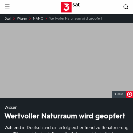
Hauptnavigation
3SAT
Sie
3sat
Wissen
NANO
Wertvoller Naturraum wird ‎geopfert
sind
hier:
7 min
Wissen
Wertvoller Naturraum wird ‎geopfert
Während in Deutschland ein erfolgreicher Trend zu Renaturierung