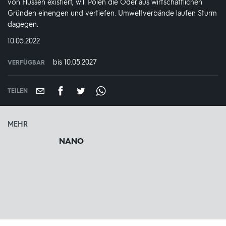
von Flüssen ‎existiert, will Polen die Oder aus wirtschaftlichen
Gründen einengen und vertiefen. ‎Umweltverbände laufen Sturm
dagegen.
DATUM:
10.05.2022
bis 10.05.2027
VERFÜGBAR
weltweit
VERFÜGBAR
BIS:
TEILEN
MEHR
NANO