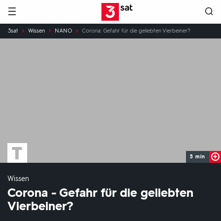
Hauptnavigation
3SAT
Sie
3sat
Wissen
NANO
Corona: Gefahr für die geliebten Vierbeiner?
sind
hier:
5 min
Wissen
Corona - Gefahr für die geliebten
Vierbeiner?