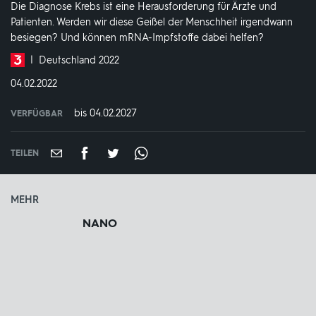
Die Diagnose Krebs ist eine Herausforderung für Ärzte und
Patienten. Werden wir diese Geißel der Menschheit irgendwann
besiegen? Und können mRNA-Impfstoffe dabei helfen?
Produktionsland
Deutschland 2022
und
DATUM:
04.02.2022
-
jahr:
bis 04.02.2027
VERFÜGBAR
weltweit
VERFÜGBAR
BIS:
TEILEN
MEHR
NANO