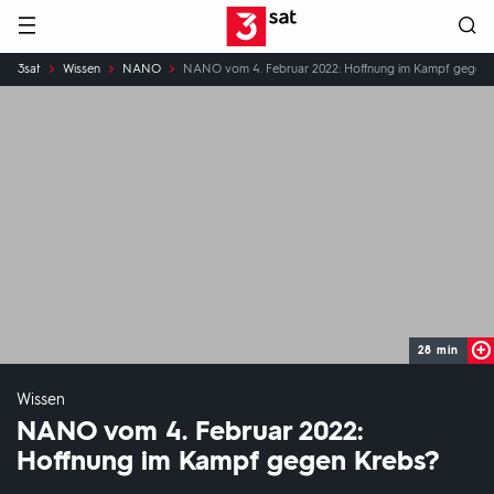
Hauptnavigation
3SAT
Sie
3sat
Wissen
NANO
NANO vom 4. Februar 2022: Hoffnung im Kampf gegen 
sind
hier:
28 min
Wissen
NANO vom 4. Februar 2022:
Hoffnung im Kampf gegen Krebs?