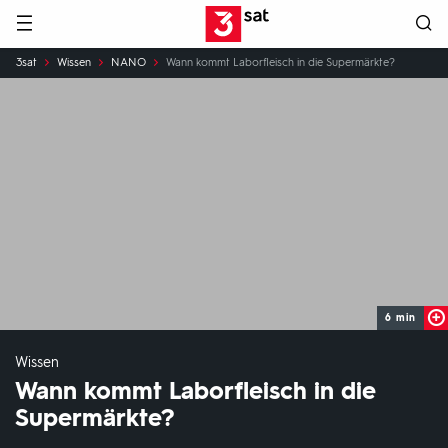
Hauptnavigation
3SAT
Sie
3sat
Wissen
NANO
Wann kommt Laborfleisch in die Supermärkte?
sind
hier:
6 min
Wissen
Wann kommt Laborfleisch in die
Supermärkte?