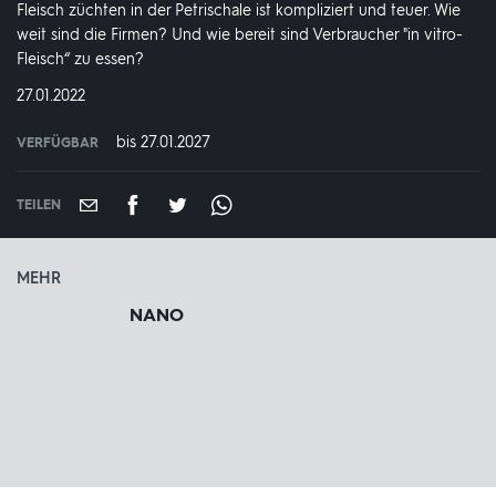
Fleisch züchten in der Petrischale ist kompliziert und teuer. Wie
weit sind die Firmen? Und wie bereit sind Verbraucher "in vitro-
Fleisch“ zu essen?
DATUM:
27.01.2022
bis 27.01.2027
VERFÜGBAR
weltweit
VERFÜGBAR
BIS:
TEILEN
MEHR
NANO