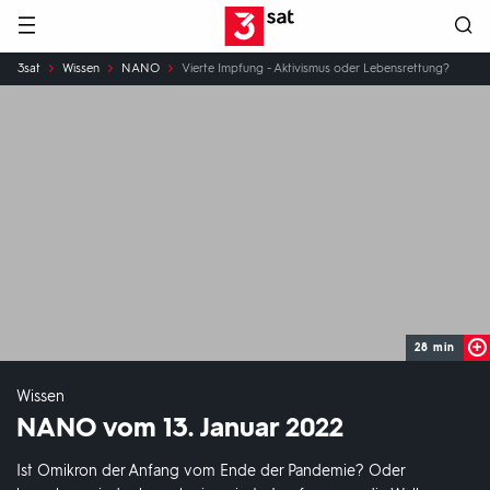
Hauptnavigation
3SAT
Sie
3sat
Wissen
NANO
Vierte Impfung - Aktivismus oder Lebensrettung?
sind
hier:
28 min
Wissen
NANO vom 13. Januar 2022
Ist Omikron der Anfang vom Ende der Pandemie? Oder