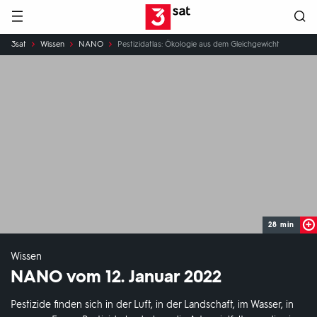
Hauptnavigation
3SAT
Sie
3sat
Wissen
NANO
Pestizidatlas: Ökologie aus dem Gleichgewicht
sind
hier:
28 min
Wissen
NANO vom 12. Januar 2022
Pestizide finden sich in der Luft, in der Landschaft, im Wasser, in