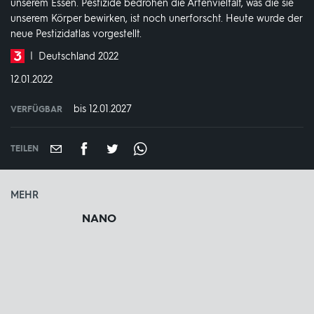
unserem Essen. Pestizide bedrohen die Artenvielfalt, was die sie
unserem Körper bewirken, ist noch unerforscht. Heute wurde der
neue Pestizidatlas vorgestellt.
Produktionsland
Deutschland 2022
und
DATUM:
12.01.2022
-
jahr:
bis 12.01.2027
VERFÜGBAR
weltweit
VERFÜGBAR
BIS:
TEILEN
MEHR
NANO