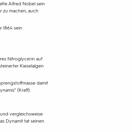
atte Alfred Nobel sein
ar zu machen, auch
e 1864 sein
res Nitroglycerin auf
steinerter Kieselalgen
 Sprengstoffmasse damit
namis" (Kraft).
 und vergleichsweise
as Dynamit tat seinen