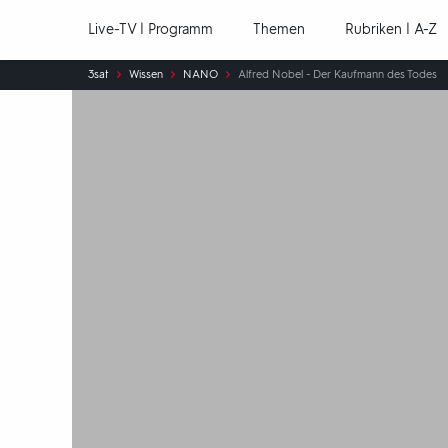
Hauptnavigation
Live-TV | Programm
Themen
Rubriken | A-Z
Sie
3sat
Wissen
NANO
Alfred Nobel - Der Kaufmann des Todes
sind
hier: