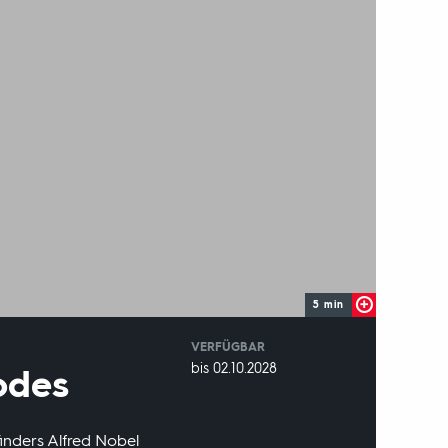
5 min
VERFÜGBAR
weltweit
VERFÜGBAR
bis 02.10.2028
odes
BIS:
inders Alfred Nobel