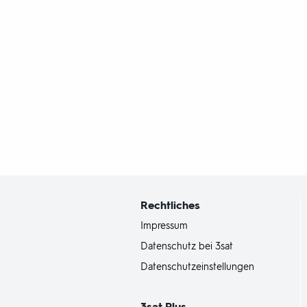
Fußbereich
mit
Inhaltsangabe
Rechtliches
Impressum
Datenschutz bei 3sat
Datenschutzeinstellungen
3sat
Plus