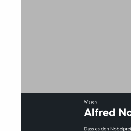
Wissen
Alfred N
Dass es den Nobelprei