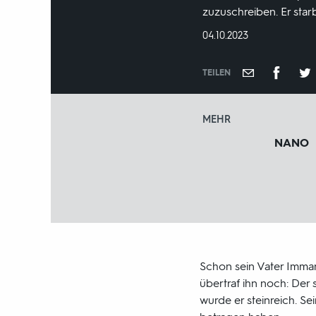
zuzuschreiben. Er star
DATUM:
04.10.2023
TEILEN
MEHR
NANO
Schon sein Vater Imman
übertraf ihn noch: Der 
wurde er steinreich. S