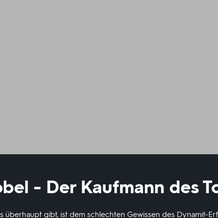
obel - Der Kaufmann des T
s überhaupt gibt, ist dem schlechten Gewissen des Dynamit-Erf