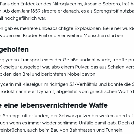
Paris den Entdecker des Nitroglycerins, Ascanio Sobrero, traf, h
Ab dem Jahr 1859 strebte er danach, es als Sprengstoff nutzb
 hochgefährlich war.
n gab es mehrere unbeabsichtigte Explosionen. Bei einer wurd
 wobei sein Bruder Emil und vier weitere Menschen starben.
 geholfen
oglycerin-Transport eines der Gefäße undicht wurde, tropfte pu
 Kieselgur ausgelegt war, also einem Pulver, das aus Schalen ver
eckten den Brei und berichteten Nobel davon.
ycerin mit Kieselgur im richtigen 3:1-Verhältnis und konnte die
Produkt nannte er Dynamit, abgeleitet vom griechischen Wort "dy
 eine lebensvernichtende Waffe
n Sprengstoff erfunden, der Schwarzpulver bei weitem übertraf
uch wenn es immer wieder schlimme Unfälle damit gab. Doch d
Steinbrüchen, auch beim Bau von Bahntrassen und Tunneln.