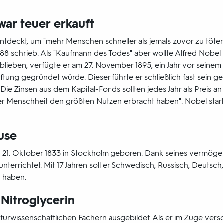
ar teuer erkauft
entdeckt, um "mehr Menschen schneller als jemals zuvor zu töten
88 schrieb. Als "Kaufmann des Todes" aber wollte Alfred Nobel 
blieben, verfügte er am 27. November 1895, ein Jahr vor seinem 
iftung gegründet würde. Dieser führte er schließlich fast sein g
ie Zinsen aus dem Kapital-Fonds sollten jedes Jahr als Preis an
er Menschheit den größten Nutzen erbracht haben". Nobel sta
use
 21. Oktober 1833 in Stockholm geboren. Dank seines vermöge
unterrichtet. Mit 17 Jahren soll er Schwedisch, Russisch, Deutsch
t haben.
 Nitroglycerin
aturwissenschaftlichen Fächern ausgebildet. Als er im Zuge ver