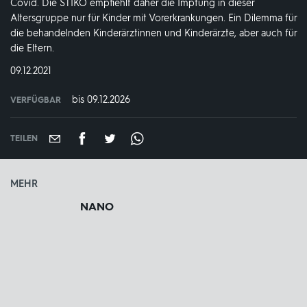
Covid. Die STIKO empfiehlt daher die Impfung in dieser
Altersgruppe nur für Kinder mit Vorerkrankungen. Ein Dilemma für
die behandelnden Kinderärztinnen und Kinderärzte, aber auch für
die Eltern.
DATUM:
09.12.2021
bis 09.12.2026
VERFÜGBAR
weltweit
VERFÜGBAR
BIS:
TEILEN
MEHR
NANO