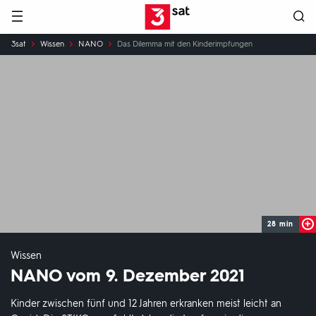
Hauptnavigation
3SAT
Sie
3sat
Wissen
NANO
Das Dilemma mit den Kinderimpfungen
sind
hier:
28 min
Wissen
NANO vom 9. Dezember 2021
Kinder zwischen fünf und 12 Jahren erkranken meist leicht an