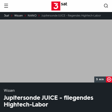
Hauptnavigation
3SAT
Sie
3sat
Wissen
NANO
Jupitersonde JUICE - fliegendes Hightech-Labor
sind
hier:
5 min
Wissen
Jupitersonde JUICE - fliegendes
Hightech-Labor