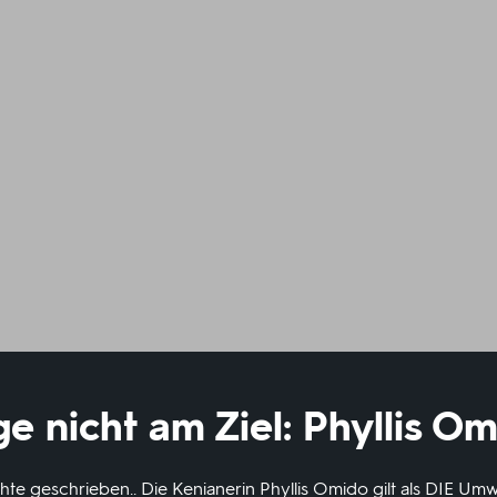
e nicht am Ziel: Phyllis O
te geschrieben.. Die Kenianerin Phyllis Omido gilt als DIE Umwe