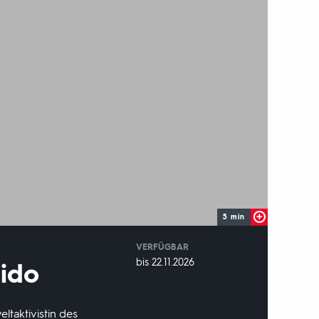
5 min
VERFÜGBAR
weltweit
VERFÜGBAR
bis 22.11.2026
mido
BIS:
ltaktivistin des