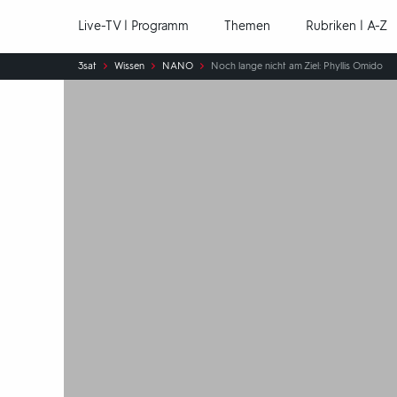
Hauptnavigation
Live-TV | Programm
Themen
Rubriken | A-Z
Sie
3sat
Wissen
NANO
Noch lange nicht am Ziel: Phyllis Omido
sind
hier: