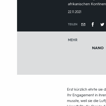
afrikanischen Kontinen
DATUM:
22.11.2021
TEILEN
MEHR
NANO
Erst kürzlich ehrte sie 
Ihr Engagement in ihrer
musste, weil sie die Lu