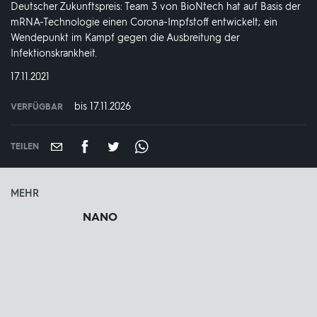
Deutscher Zukunftspreis: Team 3 von BioNtech hat auf Basis der
mRNA-Technologie einen Corona-Impfstoff entwickelt; ein
Wendepunkt im Kampf gegen die Ausbreitung der
Infektionskrankheit.
DATUM:
17.11.2021
bis 17.11.2026
VERFÜGBAR
weltweit
VERFÜGBAR
BIS:
TEILEN
MEHR
NANO