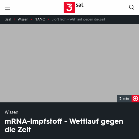
Hauptnavigation
3SAT
Sie
3sat
Wissen
NANO
BioNTech - Wettlauf gegen die Zeit
sind
hier:
3 min
Wissen
mRNA-Impfstoff - Wettlauf gegen
die Zeit