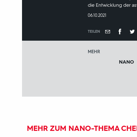
die Entwicklung der a
DATUM:
06.10.2021
TEILEN
MEHR
NANO
MEHR ZUM NANO-THEMA CHE