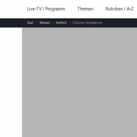
Hauptnavigation
Live-TV | Programm
Themen
Rubriken | A-Z
Sie
3sat
Wissen
NANO
Chemie-Nobelpreis
sind
hier: