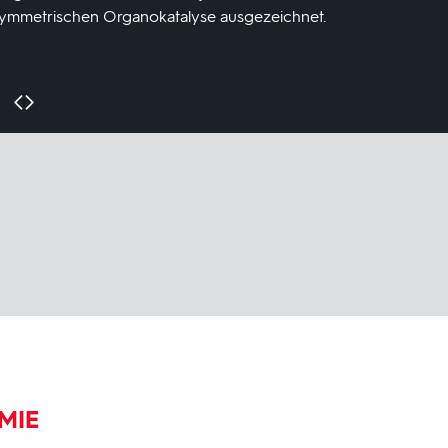
symmetrischen Organokatalyse ausgezeichnet.
MIE