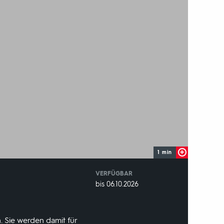
1 min
VERFÜGBAR
weltweit
VERFÜGBAR
bis 06.10.2026
BIS:
. Sie werden damit für