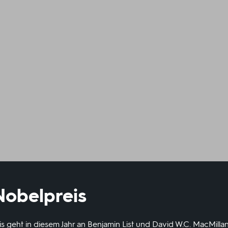
obelpreis
geht in diesem Jahr an Benjamin List und David W.C. MacMillan