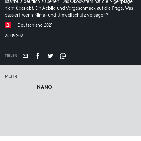
Istanbuls deutlich zu sehen. Das Ökosystem hat die Algenplage
nicht überlebt. Ein Abbild und Vorgeschmack auf die Frage: Was
passiert, wenn Klima- und Umweltschutz versagen?
Produktionsland
Deutschland 2021
und
DATUM:
24.09.2021
-
jahr:
TEILEN
MEHR
NANO