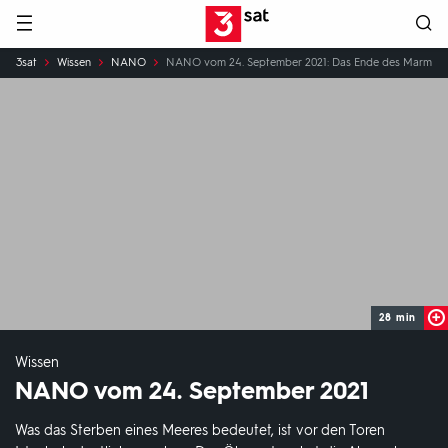
Hauptnavigation
3SAT
Sie
3sat
Wissen
NANO
NANO vom 24. September 2021: Das Ende des Marmar
sind
hier:
28 min
Wissen
NANO vom 24. September 2021
Was das Sterben eines Meeres bedeutet, ist vor den Toren