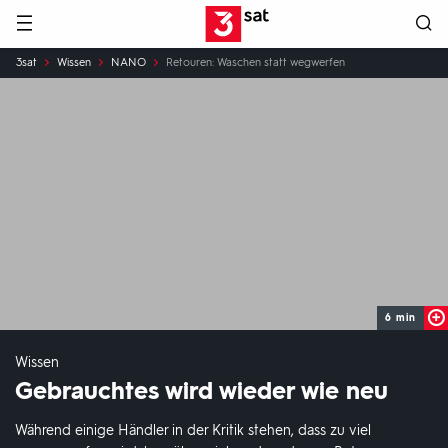
Hauptnavigation
3SAT
Sie
3sat
Wissen
NANO
Retouren: Waschen statt wegwerfen
sind
hier:
6 min
Wissen
Gebrauchtes wird wieder wie neu
Während einige Händler in der Kritik stehen, dass zu viel