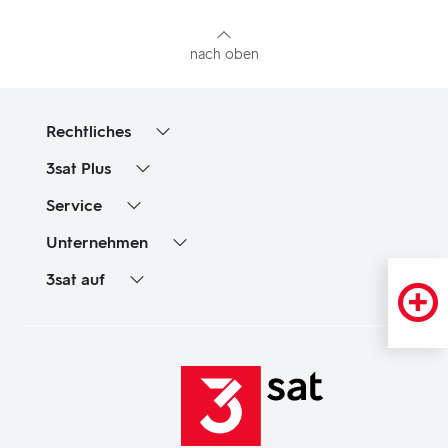
Inhaltsangabe
nach oben
Rechtliches
3sat
Plus
Service
Unternehmen
3sat
auf