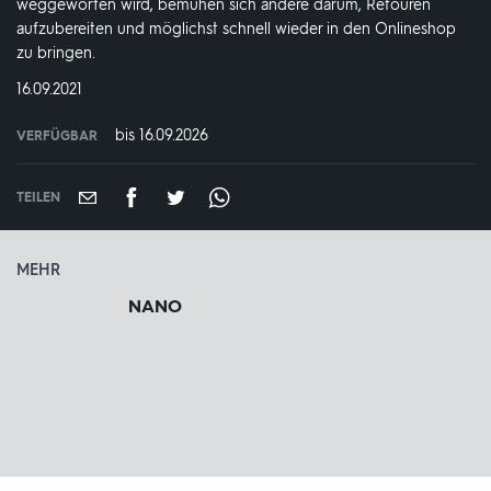
weggeworfen wird, bemühen sich andere darum, Retouren
aufzubereiten und möglichst schnell wieder in den Onlineshop
zu bringen.
DATUM:
16.09.2021
bis 16.09.2026
VERFÜGBAR
weltweit
VERFÜGBAR
BIS:
TEILEN
MEHR
NANO