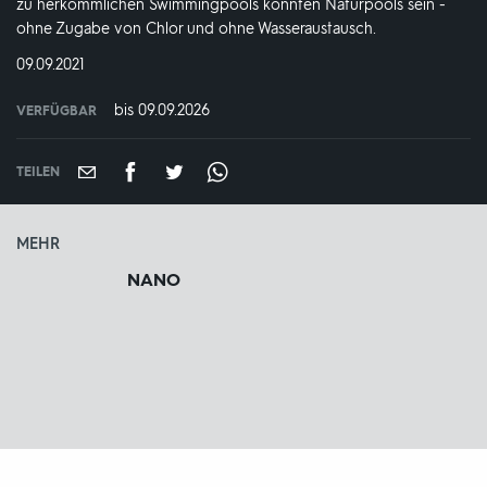
zu herkömmlichen Swimmingpools könnten Naturpools sein -
ohne Zugabe von Chlor und ohne Wasseraustausch.
DATUM:
09.09.2021
bis 09.09.2026
VERFÜGBAR
weltweit
VERFÜGBAR
BIS:
TEILEN
MEHR
NANO