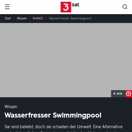
Hauptnavigation
3SAT
Sie
3sat
Wissen
NANO
Wasserfresser Swimmingpool
sind
hier:
6 min
Wissen
Wasserfresser Swimmingpool
Sie sind beliebt, doch sie schaden der Umwelt. Eine Alternative