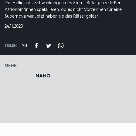
Die Helligkeits-Schwankungen des Sterns Beteigeuze ließen
Astronom*innen spekulieren, ob es nicht Vorzeichen für eine
Supernova war. Jetzt haben sie das Rätsel gelöst.
DATUM:
24.11.2020
TEILEN
MEHR
NANO