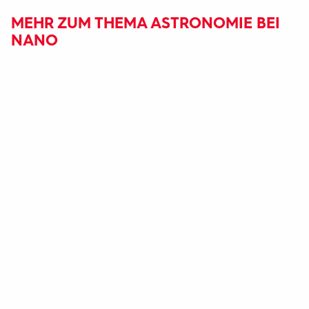
MEHR ZUM THEMA ASTRONOMIE BEI
NANO
Fußbereich
mit
Inhaltsangabe