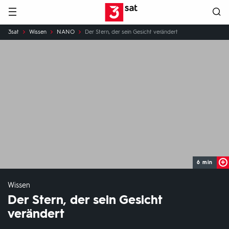
Hauptnavigation
3SAT
Sie
3sat
Wissen
NANO
Der Stern, der sein Gesicht verändert
sind
hier:
6 min
Wissen
Der Stern, der sein Gesicht
verändert