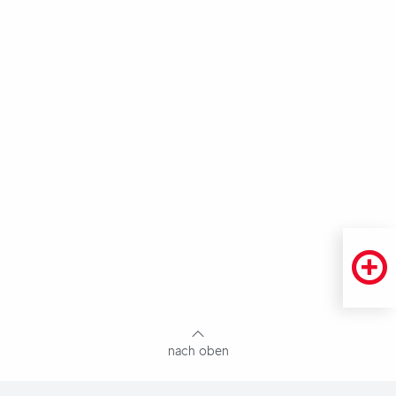
Fußbereich
mit
Inhaltsangabe
nach oben