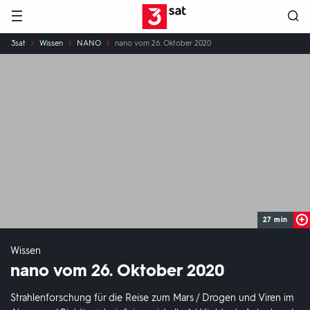
Hauptnavigation
3SAT
Sie
3sat
Wissen
NANO
nano vom 26. Oktober 2020
sind
hier:
27 min
Wissen
nano vom 26. Oktober 2020
Strahlenforschung für die Reise zum Mars / Drogen und Viren im