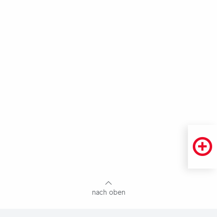
Fußbereich
mit
Inhaltsangabe
nach oben