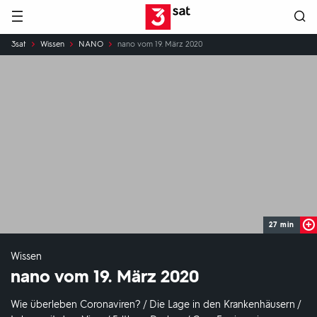
Hauptnavigation
3SAT
Sie
3sat
Wissen
NANO
nano vom 19. März 2020
sind
hier:
27 min
Wissen
nano vom 19. März 2020
Wie überleben Coronaviren? / Die Lage in den Krankenhäusern /