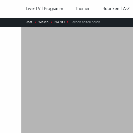
Hauptnavigation
Live-TV | Programm
Themen
Rubriken | A-Z
Sie
3sat
Wissen
NANO
Farben helfen heilen
sind
hier: