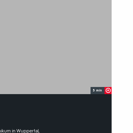
5 min
nikum in Wuppertal,