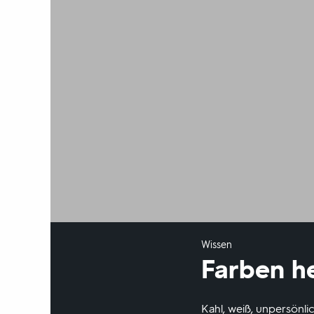
Wissen
Farben he
Kahl, weiß, unpersönli