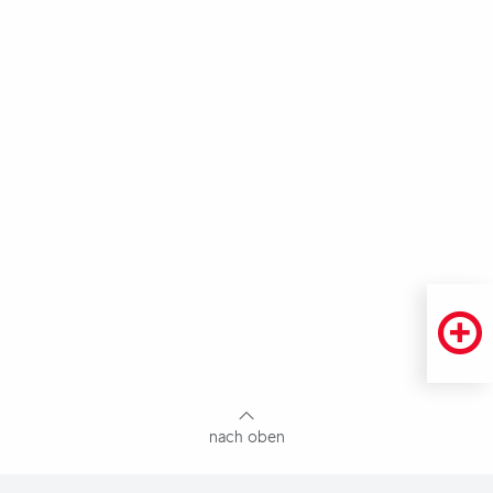
Fußbereich
mit
Inhaltsangabe
nach oben