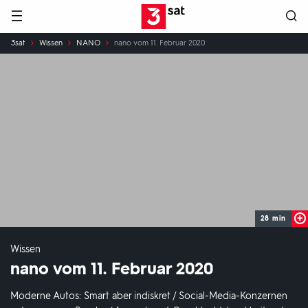
Hauptnavigation
3SAT
Sie
3sat
Wissen
NANO
nano vom 11. Februar 2020
sind
hier:
28 min
Wissen
nano vom 11. Februar 2020
Moderne Autos: Smart aber indiskret / Social-Media-Konzernen