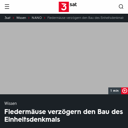
Hauptnavigation
3SAT
Sie
3sat
Wissen
NANO
Fledermäuse verzögern den Bau des Einheitsdenkmals
sind
hier:
1 min
Wissen
Fledermäuse verzögern den Bau des
Einheitsdenkmals