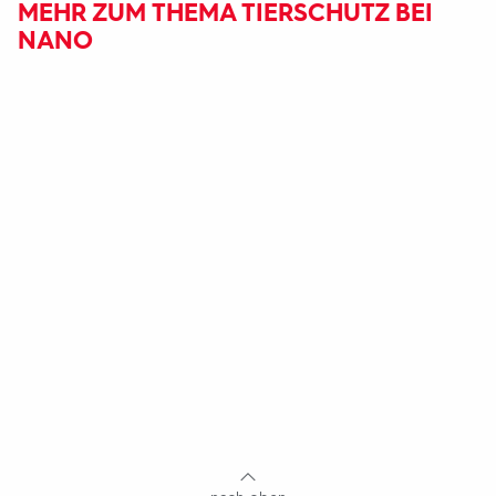
MEHR ZUM THEMA TIERSCHUTZ BEI
NANO
Fußbereich
mit
Inhaltsangabe