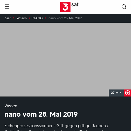
Hauptnavigation
3SAT
Sie
3sat
Wissen
NANO
nano vom 28. Mai 2019
sind
hier:
27 min
Wissen
nano vom 28. Mai 2019
Eichenprozessionsspinner - Gift gegen giftige Raupen /