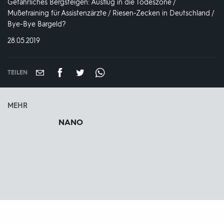
Gefährliches Bergsteigen: Ausflug in die Todeszone /
Mußetraining für Assistenzärzte / Riesen-Zecken in Deutschland /
Bye-Bye Bargeld?
DATUM:
28.05.2019
TEILEN
MEHR
NANO