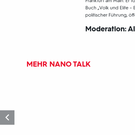
Frankfurt am Main. Er f
Buch „Volk und Elite –
politischer Führung, ö
Moderation: A
MEHR NANO TALK