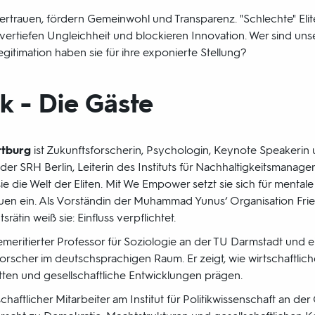
 Vertrauen, fördern Gemeinwohl und Transparenz. "Schlechte" El
, vertiefen Ungleichheit und blockieren Innovation. Wer sind un
itimation haben sie für ihre exponierte Stellung?
 - Die Gäste
ttburg
ist Zukunftsforscherin, Psychologin, Keynote Speakerin
der SRH Berlin, Leiterin des Instituts für Nachhaltigkeitsmana
e die Welt der Eliten. Mit We Empower setzt sie sich für menta
n ein. Als Vorständin der Muhammad Yunus‘ Organisation Frien
ätin weiß sie: Einfluss verpflichtet.
emeritierter Professor für Soziologie an der TU Darmstadt und e
nforscher im deutschsprachigen Raum. Er zeigt, wie wirtschaftlich
tten und gesellschaftliche Entwicklungen prägen.
chaftlicher Mitarbeiter am Institut für Politikwissenschaft an de