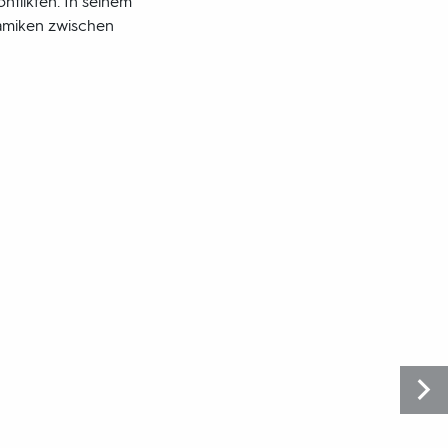
nflikten. In seinem
namiken zwischen