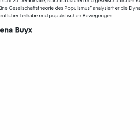
orscht zu Demokratie, Machtstrukturen und gesellschaftlichen Ko
 Eine Gesellschaftstheorie des Populismus“ analysiert er die Dy
ffentlicher Teilhabe und populistischen Bewegungen.
lena Buyx