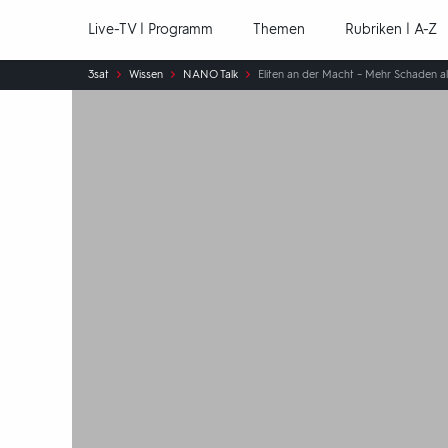
Hauptnavigation
Live-TV | Programm
Themen
Rubriken | A-Z
Sie
3sat
Wissen
NANO Talk
Eliten an der Macht – Mehr Schaden a
sind
hier: