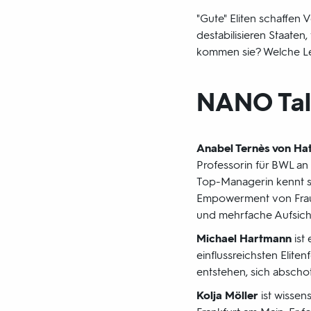
"Gute" Eliten schaffen
destabilisieren Staaten
kommen sie? Welche Leg
NANO Talk
Anabel Ternès von Ha
Professorin für BWL an 
Top-Managerin kennt si
Empowerment von Fraue
und mehrfache Aufsichtsr
Michael Hartmann
ist 
einflussreichsten Elite
entstehen, sich abscho
Kolja Möller
ist wissens