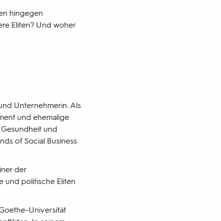
iten hingegen
sere Eliten? Und woher
 und Unternehmerin. Als
gement und ehemalige
le Gesundheit und
ds of Social Business
iner der
e und politische Eliten
r Goethe-Universität