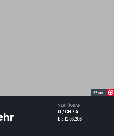
57 min
IN
VERFÜGBAR
D / CH / A
ehr
VERFÜGBAR
bis 12.03.2031
BIS: