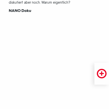
diskutiert aber noch. Warum eigentlich?
Sendungsbereich:
NANO Doku
UMSTEIGEN AUF
UMWELTFREUNDLICHE MOBILITÄT