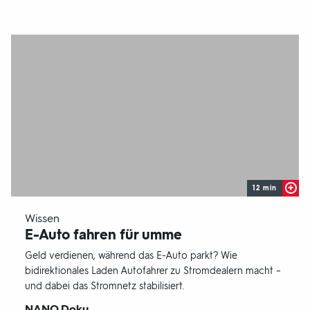
12 min
-
Wissen
E-Auto fahren für umme
Geld verdienen, während das E-Auto parkt? Wie
bidirektionales Laden Autofahrer zu Stromdealern macht –
und dabei das Stromnetz stabilisiert.
Sendungsbereich:
NANO Doku