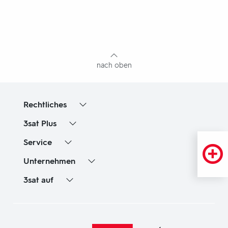
Fußbereich
mit
Inhaltsangabe
nach oben
Rechtliches
3sat
Plus
Service
Unternehmen
3sat
auf