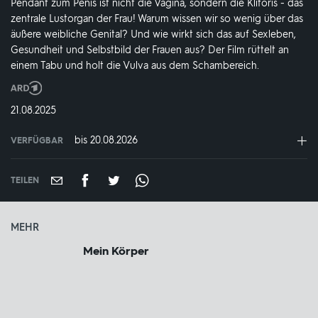
Pendant zum Penis ist nicht die Vagina, sondern die Klitoris - das
zentrale Lustorgan der Frau! Warum wissen wir so wenig über das
äußere weibliche Genital? Und wie wirkt sich das auf Sexleben,
Gesundheit und Selbstbild der Frauen aus? Der Film rüttelt an
einem Tabu und holt die Vulva aus dem Schambereich.
Produktionsland
und
DATUM:
21.08.2025
-
jahr:
bis 20.08.2026
VERFÜGBAR
weltweit
VERFÜGBAR
BIS:
TEILEN
MEHR
Mein Körper