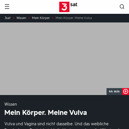
Hauptnavigation
3SAT
Sie
3sat
Wissen
Mein Körper
Mein Körper. Meine Vulva
sind
hier:
44 min
Wissen
Mein Körper. Meine Vulva
Vulva und Vagina sind nicht dasselbe. Und das weibliche