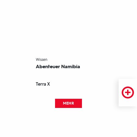
NAMIBIA
-
Wissen
Abenteuer Namibia
Terra X
MEHR
Fußbereich
mit