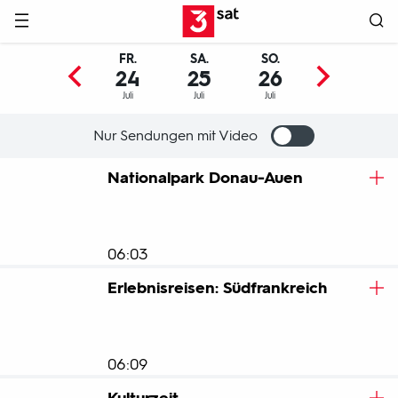
Hauptnavigation
3SAT
FR.
SA.
SO.
MO.
24
25
26
27
Juli
Juli
Juli
Juli
Nur Sendungen mit Video
Programm
Nationalpark Donau-Auen
06:03
Erlebnisreisen: Südfrankreich
06:09