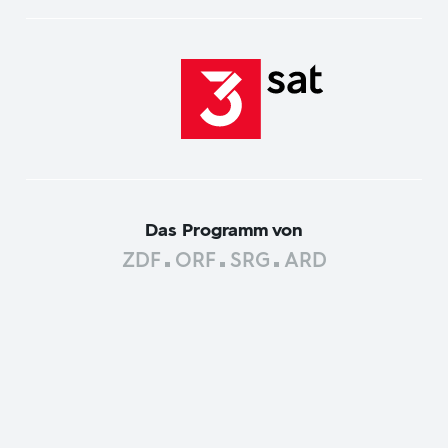
Das Programm von
ZDF
ORF
SRG
ARD