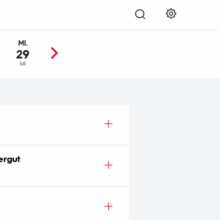
MI.
DO.
FR.
SA.
SO.
29
30
31
01
02
Juli
Juli
Juli
Aug.
Aug.
h
auten, denen die große
ergut
hinter ihre Gemäuer.
ie Burgen und Schlösser vom
re Kleinode.