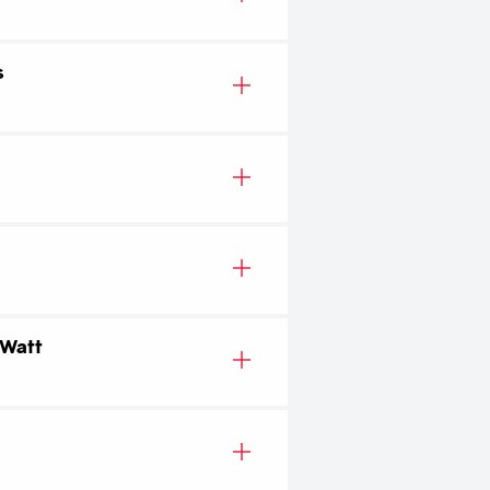
s
ativen, 170 Arbeitsplätze.
Ausnahme.
n Westmännerinseln. Doch
retten.
 Watt
TON
UT
schen Inseln. Sieben
t.