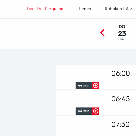
Hauptnavigation
Live-TV | Programm
Themen
Rubriken | A-Z
DO.
23
Juli
Programm
06:00
44 min
Zwischen d
06:45
Aufmerksamk
43 min
ZUM BEI
Ob als Scha
07:30
oberösterre