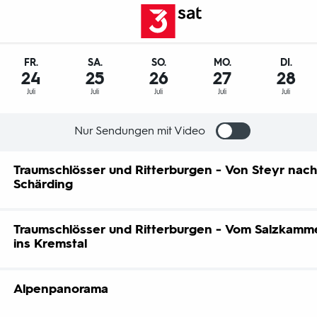
FR.
SA.
SO.
MO.
DI.
24
25
26
27
28
Juli
Juli
Juli
Juli
Juli
Nur Sendungen mit Video
Traumschlösser und Ritterburgen - Von Steyr nac
Schärding
er Donau und den Kalkalpen in Oberösterreich gibt es Prachtb
Traumschlösser und Ritterburgen - Vom Salzkamm
eit bislang verwehrt geblieben ist – doch lohnt sich der Blick 
ins Kremstal
TRAG
uplatz einer TV-Serie oder als schauriges Kriminalmuseum - d
Alpenpanorama
ichischen Salzkammergut bis ins Kremstal sind unverwechselba