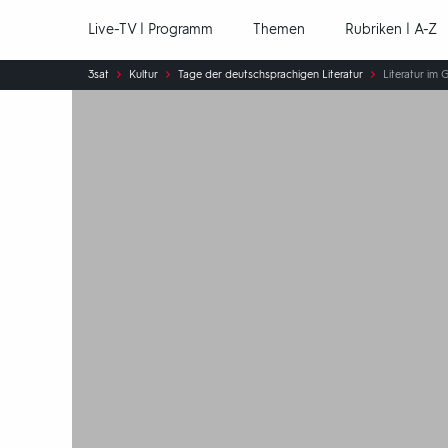
Hauptnavigation
Live-TV | Programm
Themen
Rubriken | A-Z
Sie
3sat
Kultur
Tage der deutschsprachigen Literatur
Literatur im 
sind
hier: