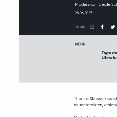
Moderation: Cécile Sc
DATUM:
28.06.2025
TEILEN
MEHR
Tage de
Literatu
Thomas Straessle sprich
neuentdeckten, erstmal