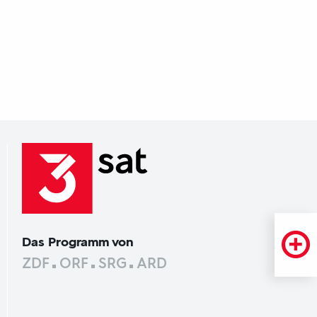
Das Programm von
ZDF
ORF
SRG
ARD