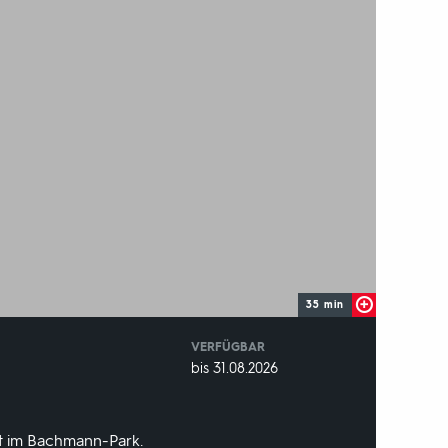
35 min
VERFÜGBAR
weltweit
VERFÜGBAR
bis 31.08.2026
BIS:
st im Bachmann-Park.