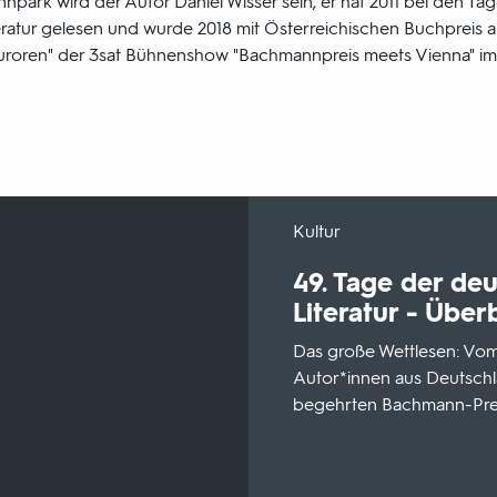
npark wird der Autor Daniel Wisser sein, er hat 2011 bei den Ta
ratur gelesen und wurde 2018 mit Österreichischen Buchpreis 
"Juroren" der 3sat Bühnenshow "Bachmannpreis meets Vienna" 
-
Kultur
49. Tage der de
Literatur - Über
Das große Wettlesen: Vom 2
Autor*innen aus Deutschl
begehrten Bachmann-Prei