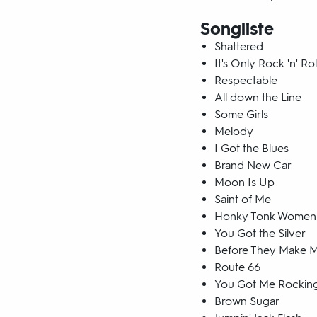
Songliste
Shattered
It's Only Rock 'n' Roll
Respectable
All down the Line
Some Girls
Melody
I Got the Blues
Brand New Car
Moon Is Up
Saint of Me
Honky Tonk Women (
You Got the Silver
Before They Make 
Route 66
You Got Me Rocking
Brown Sugar