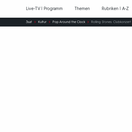
Hauptnavigation
Live-TV | Programm
Themen
Rubriken | A-Z
Sie
3sat
Kultur
Pop Around the Clock
Rolling Stones: Clubkonzer
sind
hier: