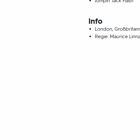
Jumpin' Jack Flash
Info
London, Großbritann
Regie: Maurice Linn