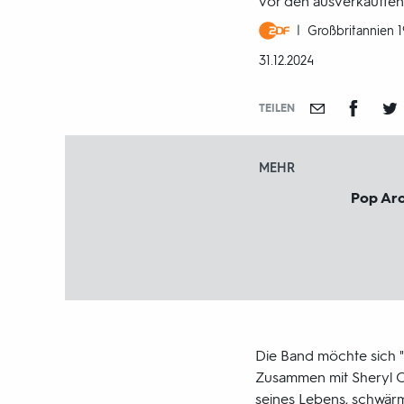
vor den ausverkauften
Produktionsland
Großbritannien 
und
DATUM:
31.12.2024
-
jahr:
TEILEN
MEHR
Pop Aro
Die Band möchte sich "W
Zusammen mit Sheryl C
seines Lebens, schwärmt