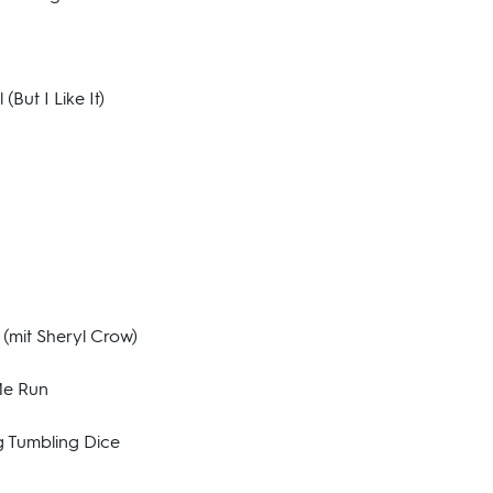
 (But I Like It)
mit Sheryl Crow)
Me Run
 Tumbling Dice