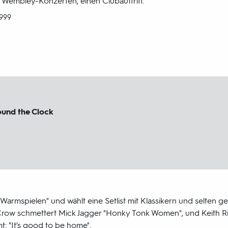
 Wembley-Konzerten, einen Clubauftritt.
1999
und the Clock
armspielen" und wählt eine Setlist mit Klassikern und selten ge
row schmettert Mick Jagger "Honky Tonk Women", und Keith Ric
: "It's good to be home".