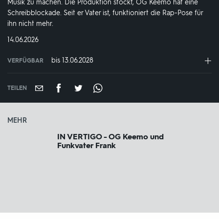
Musik zu machen. Die Produktion stockt, OG Keemo hat eine
Schreibblockade. Seit er Vater ist, funktioniert die Rap-Pose für
ihn nicht mehr.
DATUM:
14.06.2026
bis 13.06.2028
VERFÜGBAR
weltweit
VERFÜGBAR
BIS:
TEILEN
MEHR
IN VERTIGO - OG Keemo und
Funkvater Frank