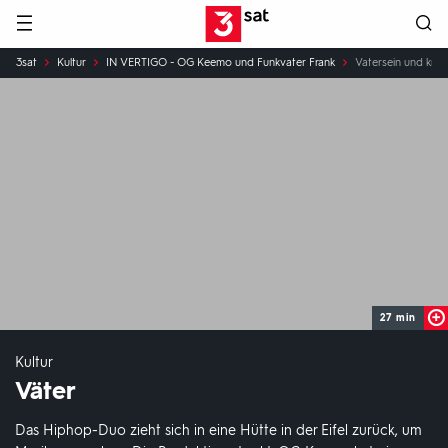
Hauptnavigation
3SAT
Sie
3sat
Kultur
IN VERTIGO - OG Keemo und Funkvater Frank
Vatersein und kre
sind
hier:
27 min
Kultur
Väter
Das Hiphop-Duo zieht sich in eine Hütte in der Eifel zurück, um