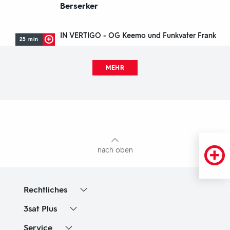
Berserker
IN VERTIGO - OG Keemo und Funkvater Frank
25 min
MEHR
Fußbereich
mit
Inhaltsangabe
nach oben
Rechtliches
3sat
Plus
Service