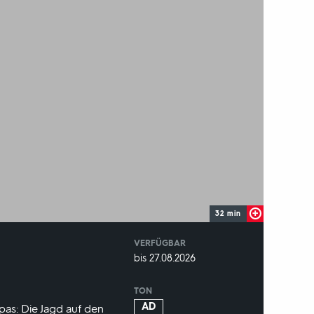
32 min
VERFÜGBAR
weltweit
VERFÜGBAR
bis 27.08.2026
BIS:
TON
AD
pas: Die Jagd auf den