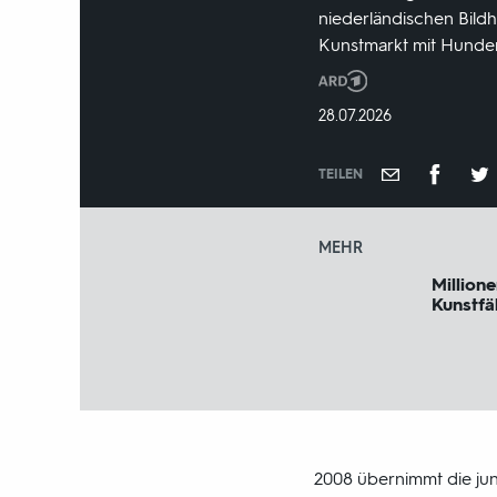
niederländischen Bild
Kunstmarkt mit Hunder
Produktionsland
und
DATUM:
28.07.2026
-
jahr:
TEILEN
MEHR
Millione
Kunstfä
2008 übernimmt die jung