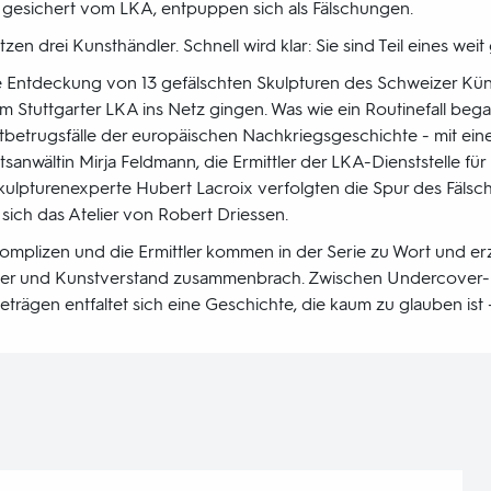
 gesichert vom LKA, entpuppen sich als Fälschungen.
zen drei Kunsthändler. Schnell wird klar: Sie sind Teil eines we
 Entdeckung von 13 gefälschten Skulpturen des Schweizer Küns
m Stuttgarter LKA ins Netz gingen. Was wie ein Routinefall bega
tbetrugsfälle der europäischen Nachkriegsgeschichte - mit ei
tsanwältin Mirja Feldmann, die Ermittler der LKA-Dienststelle fü
kulpturenexperte Hubert Lacroix verfolgten die Spur des Fälsc
 sich das Atelier von Robert Driessen.
Komplizen und die Ermittler kommen in der Serie zu Wort und erz
ier und Kunstverstand zusammenbrach. Zwischen Undercover-E
trägen entfaltet sich eine Geschichte, die kaum zu glauben ist