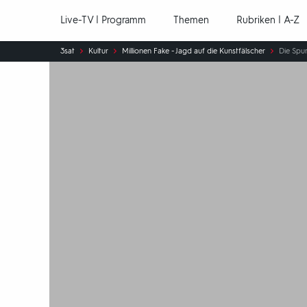
Hauptnavigation
Live-TV | Programm
Themen
Rubriken | A-Z
Sie
3sat
Kultur
Millionen Fake - Jagd auf die Kunstfälscher
Die Spu
sind
hier: