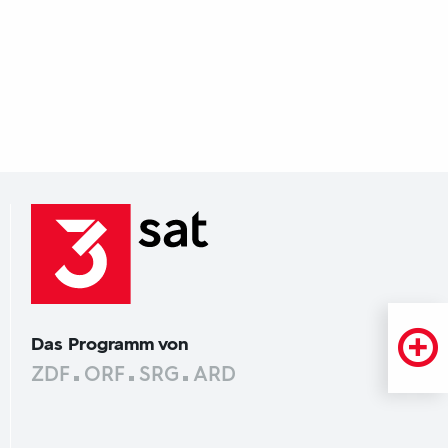
Das Programm von
ZDF
ORF
SRG
ARD