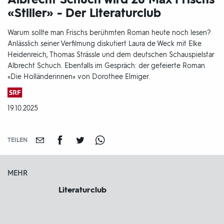
«Stiller» - Der Literaturclub
Warum sollte man Frischs berühmten Roman heute noch lesen?
Anlässlich seiner Verfilmung diskutiert Laura de Weck mit Elke
Heidenreich, Thomas Strässle und dem deutschen Schauspielstar
Albrecht Schuch. Ebenfalls im Gespräch: der gefeierte Roman
«Die Holländerinnen» von Dorothee Elmiger.
Produktionsland
und
DATUM:
19.10.2025
-
jahr:
TEILEN
MEHR
Literaturclub