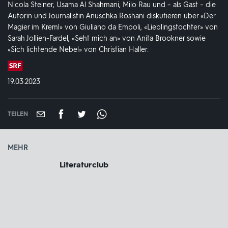
Nicola Steiner, Usama Al Shahmani, Milo Rau und – als Gast – die
Autorin und Journalistin Anuschka Roshani diskutieren über «Der
Magier im Kreml» von Giuliano da Empoli, «Lieblingstochter» von
Sarah Jollien-Fardel, «Seht mich an» von Anita Brookner sowie
«Sich lichtende Nebel» von Christian Haller.
Produktionsland
und
DATUM:
19.03.2023
-
jahr:
TEILEN
MEHR
Literaturclub